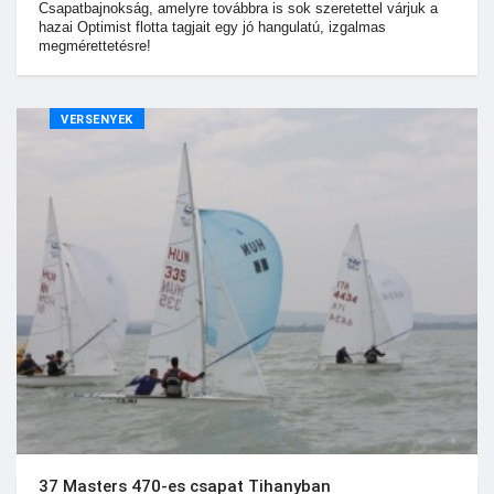
Csapatbajnokság, amelyre továbbra is sok szeretettel várjuk a
hazai Optimist flotta tagjait egy jó hangulatú, izgalmas
megmérettetésre!
VERSENYEK
37 Masters 470-es csapat Tihanyban