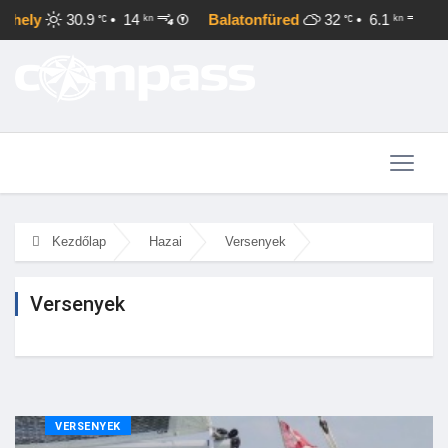
30.9
• 14
Balatonfüred
32
• 6.1
Balat
kn
kn
Kezdőlap
Hazai
Versenyek
Versenyek
VERSENYEK