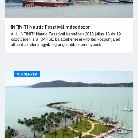
INFINITI Nautic Fesztivál másodszor
​A ​II. INFINITI Nautic Fesztivál keretében 2015 július 16 és 19
között idén is a KMPSE ​balatonkenesei vitorlás központja ad
otthont az idény​ egyik​ legrangosabb eseményének.
VERSENYEK