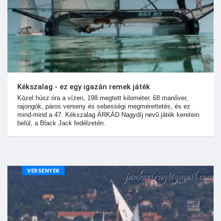
Kékszalag - ez egy igazán remek játék
Közel húsz óra a vízen, 198 megtett kilométer, 68 manőver,
rajongók, páros verseny és sebességi megmérettetés, és ez
mind-mind a 47. Kékszalag ÁRKÁD Nagydíj nevű játék keretein
belül, a Black Jack fedélzetén.
VERSENYEK