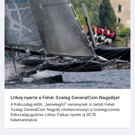
Litkey nyerte a Fehér Szalag GeneralCom Nagydíjat
A Kékszalag előtti, „bemelegítő” versenynek is tartott Fehér
Szalag GeneralCom Nagydíj vitorlásversenyt a tizenegyszeres
Kékszalag-győztes Litkey Farkas nyerte új DC35
katamaránjával.