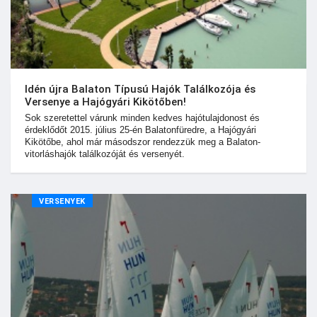
Idén újra Balaton Típusú Hajók Találkozója és
Versenye a Hajógyári Kikötőben!
Sok szeretettel várunk minden kedves hajótulajdonost és
érdeklődőt 2015. július 25-én Balatonfüredre, a Hajógyári
Kikötőbe, ahol már másodszor rendezzük meg a Balaton-
vitorláshajók találkozóját és versenyét.
VERSENYEK