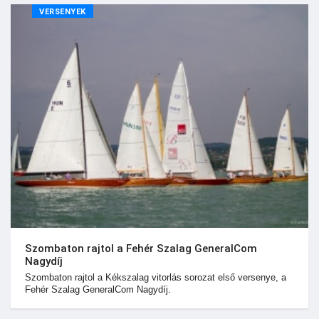
VERSENYEK
Szombaton rajtol a Fehér Szalag GeneralCom
Nagydíj
Szombaton rajtol a Kékszalag vitorlás sorozat első versenye, a
Fehér Szalag GeneralCom Nagydíj.