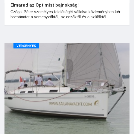
Elmarad az Optimist bajnokság!
Czégai Péter személyes felelőségét vállalva közleményben kér
bocsánatot a versenyzőktől, az edzőktől és a szülőktől.
VERSENYEK