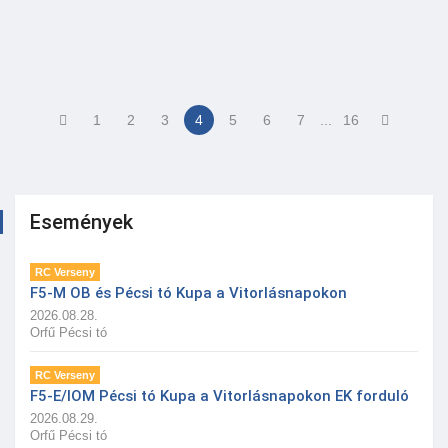
1
2
3
4
5
6
7
...
16
Események
RC Verseny
F5-M OB és Pécsi tó Kupa a Vitorlásnapokon
2026.08.28.
Orfű Pécsi tó
RC Verseny
F5-E/IOM Pécsi tó Kupa a Vitorlásnapokon EK forduló
2026.08.29.
Orfű Pécsi tó