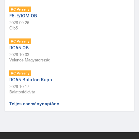
RC Verseny
F5-E/IOM OB
2026.09.26.
Ölbő
RC Verseny
RG65 OB
2026.10.03.
Velence Magyarország
RC Verseny
RG65 Balaton Kupa
2026.10.17.
Balatonföldvár
Teljes eseménynaptár »