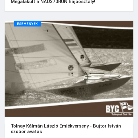
Megalakult a NAU370RUN hajóosztály!
ESEMÉNYEK
Tolnay Kálmán László Emlékverseny - Bujtor István
szobor avatás