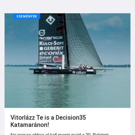
ESEMÉNYEK
Vitorlázz Te is a Decision35
Katamaránon!
No persze ehhez el kell menni majd a 20. Balatoni