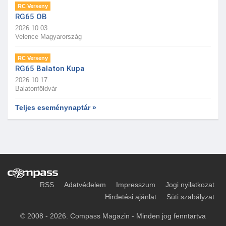
RC Verseny
RG65 OB
2026.10.03.
Velence Magyarország
RC Verseny
RG65 Balaton Kupa
2026.10.17.
Balatonföldvár
Teljes eseménynaptár »
RSS
Adatvédelem
Impresszum
Jogi nyilatkozat
Hirdetési ajánlat
Süti szabályzat
© 2008 - 2026. Compass Magazin - Minden jog fenntartva