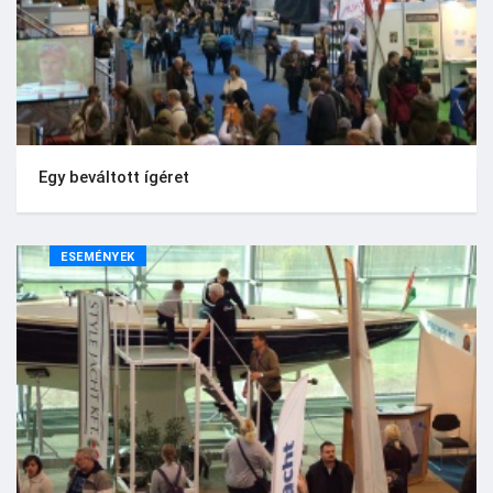
Egy beváltott ígéret
ESEMÉNYEK