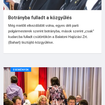
Botrányba fulladt a közgyűlés
Még mielőtt elkezdődött volna, egyes déli parti
polgármesterek szerint botrányba, mások szerint „csak”
kudarcba fulladt csütörtökön a Balatoni Hajózási Zrt.
(Bahart) tisztújító közgyűlése.
ESEMÉNYEK