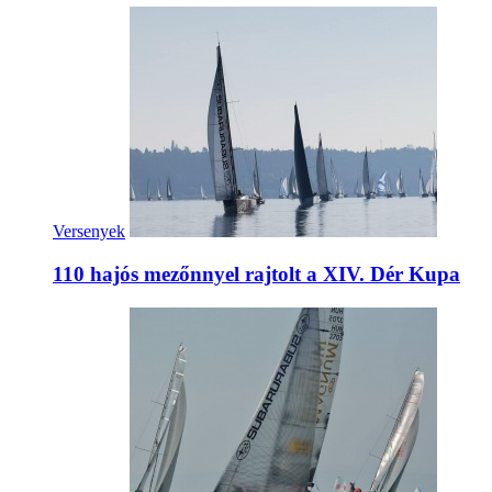
Versenyek
110 hajós mezőnnyel rajtolt a XIV. Dér Kupa