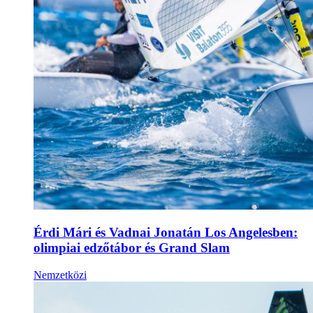
Érdi Mári és Vadnai Jonatán Los Angelesben:
olimpiai edzőtábor és Grand Slam
Nemzetközi