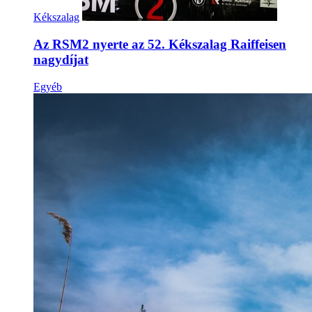
Kékszalag
Az RSM2 nyerte az 52. Kékszalag Raiffeisen
nagydíjat
Egyéb