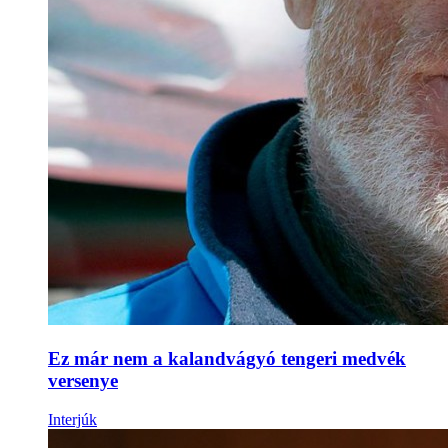
Ez már nem a kalandvágyó tengeri medvék
versenye
Interjúk