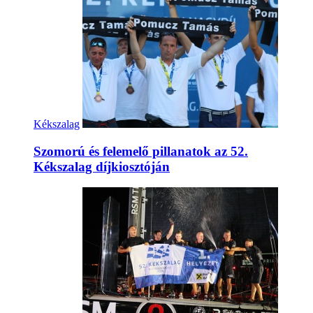
Kékszalag
Szomorú és felemelő pillanatok az 52.
Kékszalag díjkiosztóján