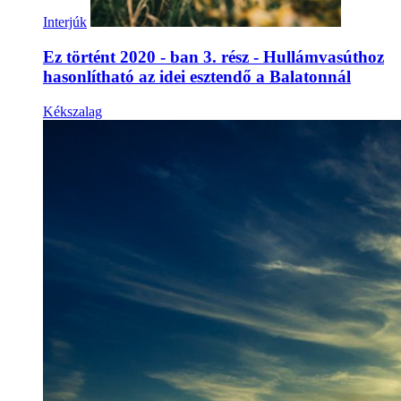
Interjúk
Ez történt 2020 - ban 3. rész - Hullámvasúthoz
hasonlítható az idei esztendő a Balatonnál
Kékszalag