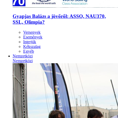
Gyapjas Balázs a jövőről: ASSO, NAU370,
SSL, Olimpia?
Versenyek
Események
Interjúk
Kékszalag
Egyéb
Nemzetközi
Nemzetközi