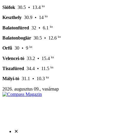
kn
Siófok
30.5
• 13.4
kn
Keszthely
30.9
• 14
kn
Balatonfüred
32
• 6.1
kn
Balatonboglár
30.5
• 12.6
kn
Orfű
30
• 9
kn
Velencei-tó
33.2
• 15.4
kn
Tiszafüred
34.4
• 11.5
kn
Mályi-tó
31.1
• 10.3
2026. augusztus 09., vasárnap
✕