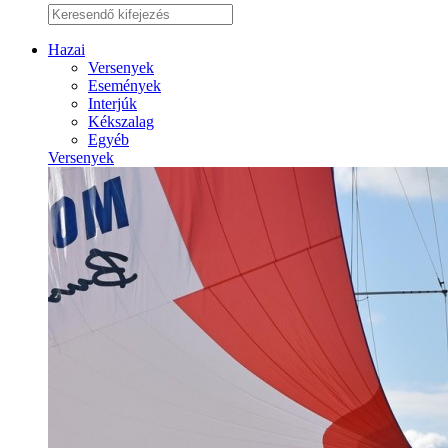
Hazai
Versenyek
Események
Interjúk
Kékszalag
Egyéb
Versenyek