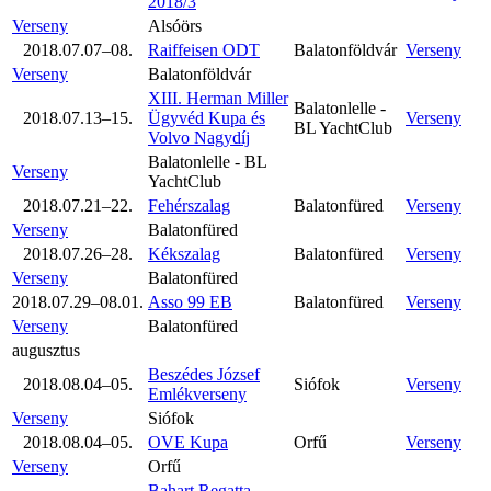
2018/3
Verseny
Alsóörs
2018.07.07–08.
Raiffeisen ODT
Balatonföldvár
Verseny
Verseny
Balatonföldvár
XIII. Herman Miller
Balatonlelle -
2018.07.13–15.
Ügyvéd Kupa és
Verseny
BL YachtClub
Volvo Nagydíj
Balatonlelle - BL
Verseny
YachtClub
2018.07.21–22.
Fehérszalag
Balatonfüred
Verseny
Verseny
Balatonfüred
2018.07.26–28.
Kékszalag
Balatonfüred
Verseny
Verseny
Balatonfüred
2018.07.29–08.01.
Asso 99 EB
Balatonfüred
Verseny
Verseny
Balatonfüred
augusztus
Beszédes József
2018.08.04–05.
Siófok
Verseny
Emlékverseny
Verseny
Siófok
2018.08.04–05.
OVE Kupa
Orfű
Verseny
Verseny
Orfű
Bahart Regatta