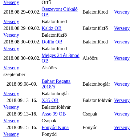
Verseny
Orfű
Összevont Cirkáló
2018.08.29–09.02.
Balatonfüred
Verseny
OB
Verseny
Balatonfüred
2018.08.29–09.02.
Kalóz OB
Balatonfűzfő
Verseny
Verseny
Balatonfűzfő
2018.08.30–09.02.
Dolfin OB
Balatonfüred
Verseny
Verseny
Balatonfüred
Melges 24 és 8mod
2018.08.30–09.02.
Alsóörs
Verseny
OB
Verseny
Alsóörs
szeptember
Bahart Regatta
2018.09.08–09.
Balatonboglár
Verseny
2018/5
Verseny
Balatonboglár
2018.09.13–16.
X35 OB
Balatonföldvár
Verseny
Verseny
Balatonföldvár
2018.09.13–16.
Asso 99 OB
Csopak
Verseny
Verseny
Csopak
2018.09.15–16.
Fonyód Kupa
Fonyód
Verseny
Verseny
Fonyód