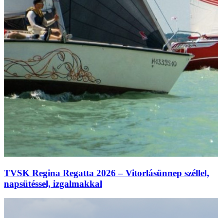
TVSK Regina Regatta 2026 – Vitorlásünnep széllel,
napsütéssel, izgalmakkal