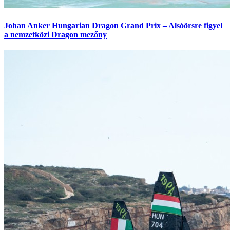
Johan Anker Hungarian Dragon Grand Prix – Alsóörsre figyel
a nemzetközi Dragon mezőny