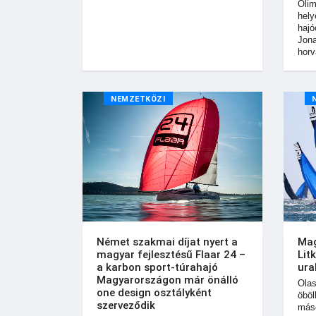
Olim
hely
hajó
Jona
horv
NEMZETKÖZI
Német szakmai díjat nyert a
Mag
magyar fejlesztésű Flaar 24 –
Lit
a karbon sport-túrahajó
ura
Magyarországon már önálló
Olas
one design osztályként
öböl
szerveződik
máso