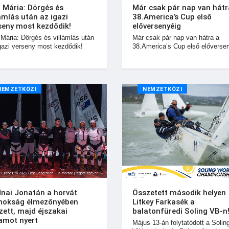
i Mária: Dörgés és
Már csak pár nap van hátr
lámlás után az igazi
38.America’s Cup első
seny most kezdődik!
előversenyéig
 Mária: Dörgés és villámlás után
Már csak pár nap van hátra a
gazi verseny most kezdődik!
38.America’s Cup első előverse
NEMZETKÖZI
NEMZETKÖZI
nai Jonatán a horvát
Összetett második helyen
nokság élmezőnyében
Litkey Farkasék a
zett, majd éjszakai
balatonfüredi Soling VB-n
amot nyert
Május 13-án folytatódott a Solin