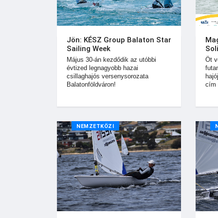
Jön: KÉSZ Group Balaton Star
Mag
Sailing Week
Sol
Május 30-án kezdődik az utóbbi
Öt v
évtized legnagyobb hazai
futa
csillaghajós versenysorozata
hajó
Balatonföldváron!
cím
NEMZETKÖZI