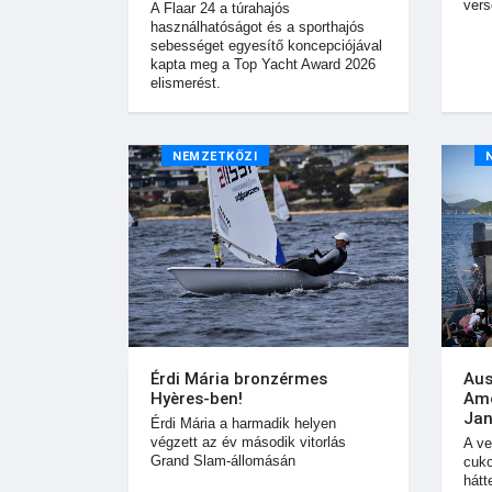
vers
A Flaar 24 a túrahajós
használhatóságot és a sporthajós
sebességet egyesítő koncepciójával
kapta meg a Top Yacht Award 2026
elismerést.
NEMZETKÖZI
Érdi Mária bronzérmes
Aus
Hyères-ben!
Ame
Jan
Érdi Mária a harmadik helyen
végzett az év második vitorlás
A ve
Grand Slam-állomásán
cuko
hátt