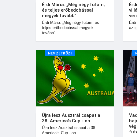
Érdi Mária: „Még négy futam,
Érd
és teljes erőbedobással
vil
megyek tovább”
ver
Érdi Mária: „Még négy futam, és
Érdi
teljes erőbedobással megyek
az i
tovább”
NEMZETKÖZI
Újra lesz Ausztrál csapat a
Vad
38. America’s Cup - on
baj
vég
Újra lesz Ausztrál csapat a 38.
fut
America’s Cup - on