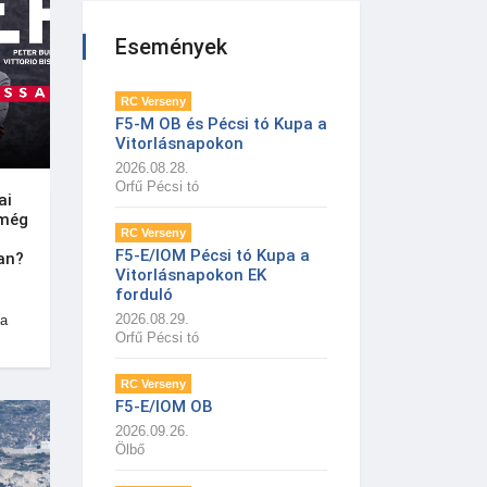
Események
RC Verseny
F5-M OB és Pécsi tó Kupa a
Vitorlásnapokon
2026.08.28.
Orfű Pécsi tó
ai
 még
RC Verseny
F5-E/IOM Pécsi tó Kupa a
an?
Vitorlásnapokon EK
forduló
2026.08.29.
 a
Orfű Pécsi tó
RC Verseny
F5-E/IOM OB
2026.09.26.
Ölbő