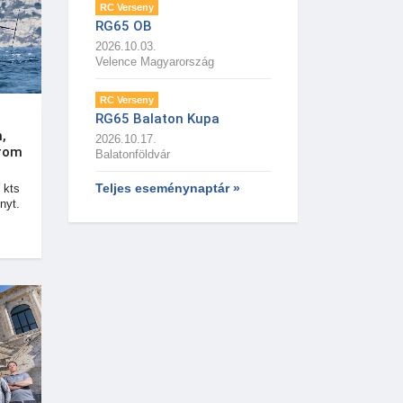
RC Verseny
RG65 OB
2026.10.03.
Velence Magyarország
RC Verseny
RG65 Balaton Kupa
,
2026.10.17.
árom
Balatonföldvár
Teljes eseménynaptár »
 kts
nyt.