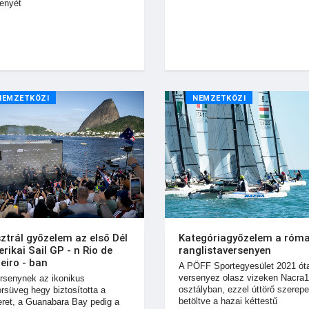
enyét
NEMZETKÖZI
NEMZETKÖZI
ztrál győzelem az első Dél
Kategóriagyőzelem a róma
rikai Sail GP - n Rio de
ranglistaversenyen
eiro - ban
A PÖFF Sportegyesület 2021 ót
versenyez olasz vizeken Nacra
rsenynek az ikonikus
osztályban, ezzel úttörő szerepe
rsüveg hegy biztosította a
betöltve a hazai kéttestű
eret, a Guanabara Bay pedig a