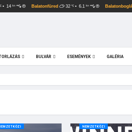
4
Balatonfüred
32
• 6.1
Balatonboglár
kn
kn
TORLÁZÁS
BULVÁR
ESEMÉNYEK
GALÉRIA
NEMZETKÖZI
NEMZETKÖZI