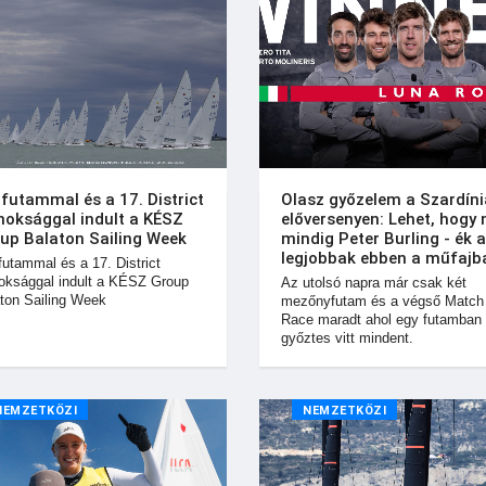
 futammal és a 17. District
Olasz győzelem a Szardíni
noksággal indult a KÉSZ
előversenyen: Lehet, hogy
up Balaton Sailing Week
mindig Peter Burling - ék a
legjobbak ebben a műfajb
futammal és a 17. District
oksággal indult a KÉSZ Group
Az utolsó napra már csak két
ton Sailing Week
mezőnyfutam és a végső Match
Race maradt ahol egy futamban
győztes vitt mindent.
NEMZETKÖZI
NEMZETKÖZI