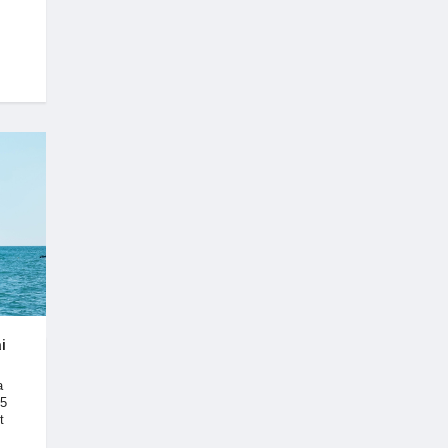
i
a
15
t