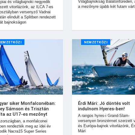
Világbajnokság Balatonfüreden, 
piai és világbajnoki negyedik
a mezőnyre újabb két futam várt
ezett vitorlázónk, az ILCA 7-es
osztályban versenyző Vadnai
tán elindult a Splitben rendezett
át bajnokságon
NEMZETKÖZI
NEMZETKÖZI
yar siker Monfalconéban:
Érdi Mári: Jó döntés volt
key Sámson és Trisztán
indulnom Hyeres-ben!
lta az U17-es mezőnyt
A rangos hyres-i Grand-Slam-
versenyen bronzérmet szerzett v
zországban, a monfalconei
és Európa-bajnok vitorlázónk, Ér
ben rendezték meg az idei év
Mári
dik Nacra15 Super Series