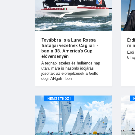
Továbbra is a Luna Rossa
Érd
fiataljai vezetnek Cagliari -
min
ban a 38. America’s Cup
Érdi
előversenyén
6 ha
A tegnapi szeles és hullámos nap
után, mára is hasónló időjárás
jósoltak az előrejelzések a Golfo
degli ANgeli - ben
NEMZETKÖZI