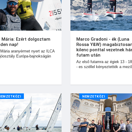
i Mária: Ezért dolgoztam
Marco Gradoni - ék (Luna
den nap!
Rossa Y&W) magabiztosan
kilenc ponttal vezetnek h
 Mária aranyérmet nyert az ILCA
futam után
jóosztály Európa-bajnokságán
Az első futamra az égiek 13 - 18
- es széllel kényeztették a mező
NEMZETKÖZI
NEMZETKÖZI