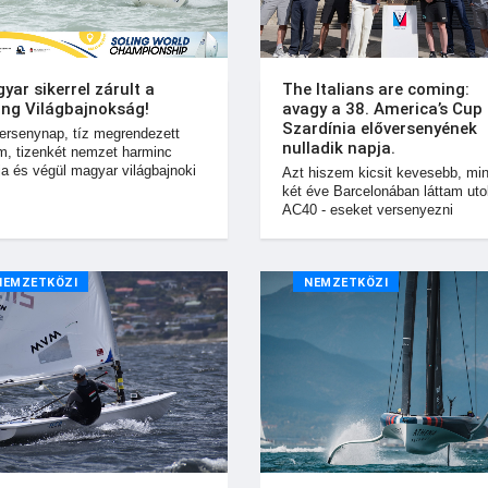
yar sikerrel zárult a
The Italians are coming:
ing Világbajnokság!
avagy a 38. America’s Cup
Szardínia előversenyének
ersenynap, tíz megrendezett
nulladik napja.
m, tizenkét nemzet harminc
ja és végül magyar világbajnoki
Azt hiszem kicsit kevesebb, min
két éve Barcelonában láttam utol
AC40 - eseket versenyezni
NEMZETKÖZI
NEMZETKÖZI