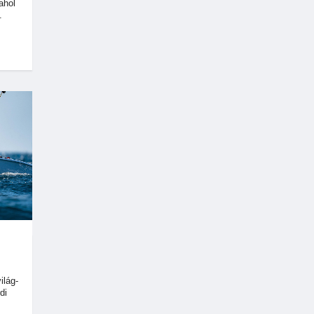
ahol
.
ilág-
di