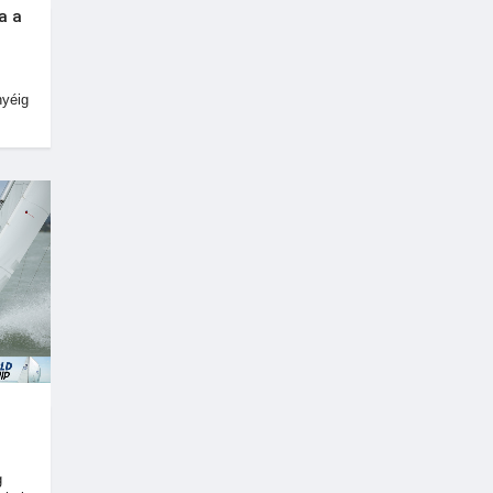
a a
nyéig
!
g