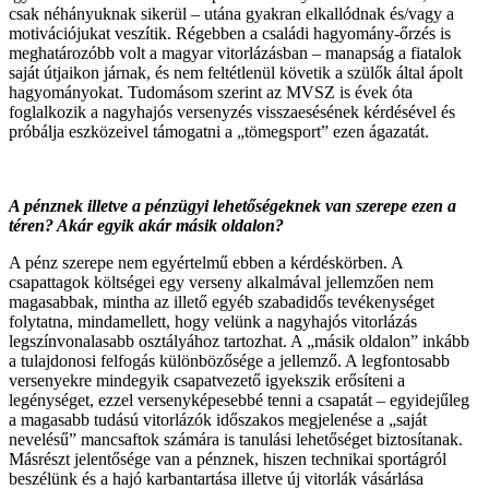
csak néhányuknak sikerül – utána gyakran elkallódnak és/vagy a
motivációjukat veszítik. Régebben a családi hagyomány-őrzés is
meghatározóbb volt a magyar vitorlázásban – manapság a fiatalok
saját útjaikon járnak, és nem feltétlenül követik a szülők által ápolt
hagyományokat. Tudomásom szerint az MVSZ is évek óta
foglalkozik a nagyhajós versenyzés visszaesésének kérdésével és
próbálja eszközeivel támogatni a „tömegsport” ezen ágazatát.
A pénznek illetve a pénzügyi lehetőségeknek van szerepe ezen a
téren? Akár egyik akár másik oldalon?
A pénz szerepe nem egyértelmű ebben a kérdéskörben. A
csapattagok költségei egy verseny alkalmával jellemzően nem
magasabbak, mintha az illető egyéb szabadidős tevékenységet
folytatna, mindamellett, hogy velünk a nagyhajós vitorlázás
legszínvonalasabb osztályához tartozhat. A „másik oldalon” inkább
a tulajdonosi felfogás különbözősége a jellemző. A legfontosabb
versenyekre mindegyik csapatvezető igyekszik erősíteni a
legénységet, ezzel versenyképesebbé tenni a csapatát – egyidejűleg
a magasabb tudású vitorlázók időszakos megjelenése a „saját
nevelésű” mancsaftok számára is tanulási lehetőséget biztosítanak.
Másrészt jelentősége van a pénznek, hiszen technikai sportágról
beszélünk és a hajó karbantartása illetve új vitorlák vásárlása