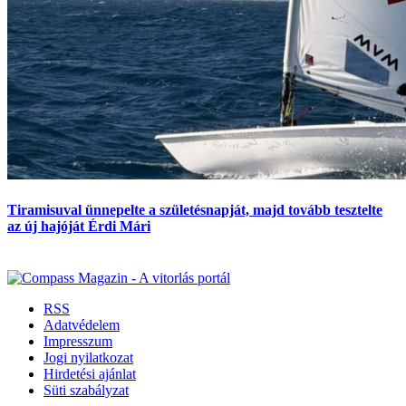
Tiramisuval ünnepelte a születésnapját, majd tovább tesztelte
az új hajóját Érdi Mári
RSS
Adatvédelem
Impresszum
Jogi nyilatkozat
Hirdetési ajánlat
Süti szabályzat