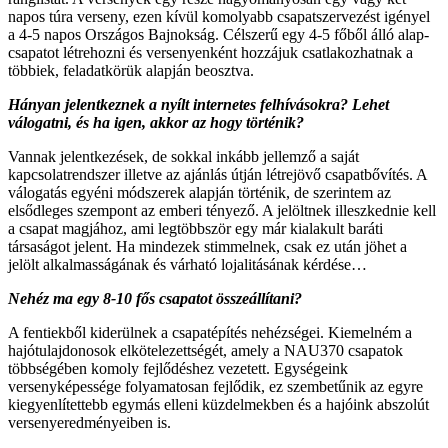
napos túra verseny, ezen kívül komolyabb csapatszervezést igényel
a 4-5 napos Országos Bajnokság. Célszerű egy 4-5 főből álló alap-
csapatot létrehozni és versenyenként hozzájuk csatlakozhatnak a
többiek, feladatkörük alapján beosztva.
Hányan jelentkeznek a nyílt internetes felhívásokra? Lehet
válogatni, és ha igen, akkor az hogy történik?
Vannak jelentkezések, de sokkal inkább jellemző a saját
kapcsolatrendszer illetve az ajánlás útján létrejövő csapatbővítés. A
válogatás egyéni módszerek alapján történik, de szerintem az
elsődleges szempont az emberi tényező. A jelöltnek illeszkednie kell
a csapat magjához, ami legtöbbször egy már kialakult baráti
társaságot jelent. Ha mindezek stimmelnek, csak ez után jöhet a
jelölt alkalmasságának és várható lojalitásának kérdése…
Nehéz ma egy 8-10 fős csapatot összeállítani?
A fentiekből kiderülnek a csapatépítés nehézségei. Kiemelném a
hajótulajdonosok elkötelezettségét, amely a NAU370 csapatok
többségében komoly fejlődéshez vezetett. Egységeink
versenyképessége folyamatosan fejlődik, ez szembetűnik az egyre
kiegyenlítettebb egymás elleni küzdelmekben és a hajóink abszolút
versenyeredményeiben is.