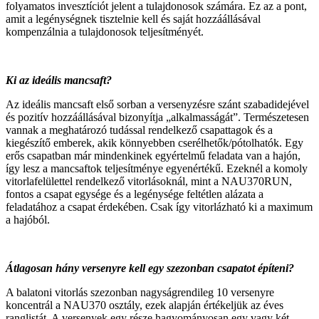
folyamatos invesztíciót jelent a tulajdonosok számára. Ez az a pont,
amit a legénységnek tisztelnie kell és saját hozzáállásával
kompenzálnia a tulajdonosok teljesítményét.
Ki az ideális mancsaft?
Az ideális mancsaft első sorban a versenyzésre szánt szabadidejével
és pozitív hozzáállásával bizonyítja „alkalmasságát”. Természetesen
vannak a meghatározó tudással rendelkező csapattagok és a
kiegészítő emberek, akik könnyebben cserélhetők/pótolhatók. Egy
erős csapatban már mindenkinek egyértelmű feladata van a hajón,
így lesz a mancsaftok teljesítménye egyenértékű. Ezeknél a komoly
vitorlafelülettel rendelkező vitorlásoknál, mint a NAU370RUN,
fontos a csapat egysége és a legénysége feltétlen alázata a
feladatához a csapat érdekében. Csak így vitorlázható ki a maximum
a hajóból.
Átlagosan hány versenyre kell egy szezonban csapatot építeni?
A balatoni vitorlás szezonban nagyságrendileg 10 versenyre
koncentrál a NAU370 osztály, ezek alapján értékeljük az éves
ranglistát. A versenyek egy része hagyományosan egy vagy két