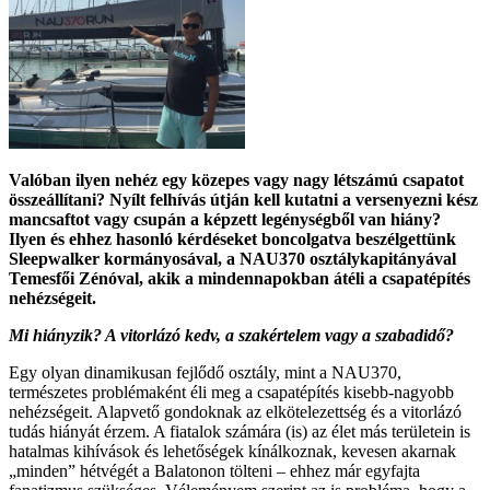
Valóban ilyen nehéz egy közepes vagy nagy létszámú csapatot
összeállítani? Nyílt felhívás útján kell kutatni a versenyezni kész
mancsaftot vagy csupán a képzett legénységből van hiány?
Ilyen és ehhez hasonló kérdéseket boncolgatva beszélgettünk
Sleepwalker kormányosával, a NAU370 osztálykapitányával
Temesfői Zénóval, akik a mindennapokban átéli a csapatépítés
nehézségeit.
Mi hiányzik? A vitorlázó kedv, a szakértelem vagy a szabadidő?
Egy olyan dinamikusan fejlődő osztály, mint a NAU370,
természetes problémaként éli meg a csapatépítés kisebb-nagyobb
nehézségeit. Alapvető gondoknak az elkötelezettség és a vitorlázó
tudás hiányát érzem. A fiatalok számára (is) az élet más területein is
hatalmas kihívások és lehetőségek kínálkoznak, kevesen akarnak
„minden” hétvégét a Balatonon tölteni – ehhez már egyfajta