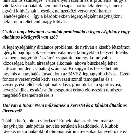
fanatizmus szükséges. Véleményem szerint az is probléma, hogy a
vitorlázásra a fiatalok nem mint csapatsportra tekintenek, hanem
egyéni kihívásnak…esetleg nemzetközi versenyzői karrier
lehetőségének – így a későbbiekben legénységként nagyhajózni
nekik nem feltétlenül nagy kihívás.
Csak a nagy létszámú csapatok problémája a legénységhiány vagy
általános közügyről van szó?
A legénységhiány általános probléma, de nyilván a kisebb létszámot
igénylő hajótípusok esetében valamivel könnyebb a helyzet. Ideális
esetben a nagyobb létszámú csapatok már egy komolyabb
közösséget, baráti társaságot alkotnak, ahova büszkeség lehet
tartozni minden csapattag számára. Közügyről is beszélhetünk,
ugyanis a nagyhajós társadalom az MVSZ legnagyobb bázisa. Ezért
fontos a versenyzési kedv szervezeti szintű támogatása és a
versenyzési feltételek optimalizálása, gondolok itt a sportorvosi,
nevezési díjak és akár a tömegsportot érintő előnyszám rendszer
megfelelő üzemeltetésére is.
Hol van a hiba? Nem működnek a kereslet és a kínálat általános
törvényei?
Több a hajó, mint a vitorlázó! Ennek okai szerintem már az
(nagyhajós) utánpótlás nevelés területén kezdődnek. A klubok
igyekeznek a fiatalokból olimpiai várományosokat kinevelni, de ez