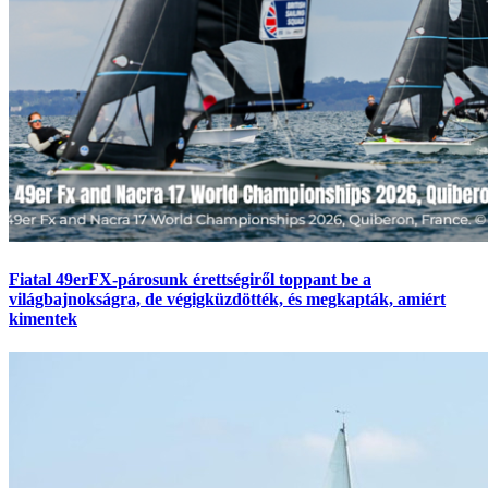
Fiatal 49erFX-párosunk érettségiről toppant be a
világbajnokságra, de végigküzdötték, és megkapták, amiért
kimentek