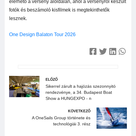
elérhető a verseny aloldalán, ahol a versenyről készült
fotók és beszámoló kisfilmek is megtekinthetők
lesznek.
One Design Balaton Tour 2026
ELŐZŐ
Sikerrel zárult a hajózás szezonnyitó
rendezvénye, a 34. Budapest Boat
Show a HUNGEXPO - n
KÖVETKEZŐ
A OneSails Group története és
technológiái 3. rész