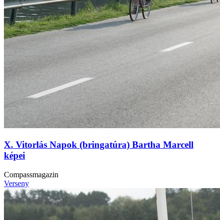
X. Vitorlás Napok (bringatúra) Bartha Marcell
képei
Compassmagazin
Verseny