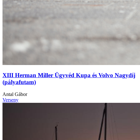
XIII Herman Miller Ügyvéd Kupa és Volvo Nagydíj
(pályafutam)
Antal Gábor
Verseny