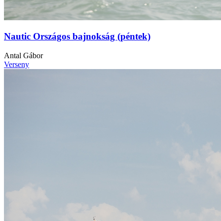
Nautic Országos bajnokság (péntek)
Antal Gábor
Verseny