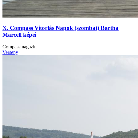
X. Compass Vitorlás Napok (szombat) Bartha
Marcell képei
Compassmagazin
Verseny