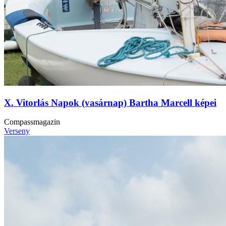
X. Vitorlás Napok (vasárnap) Bartha Marcell képei
Compassmagazin
Verseny