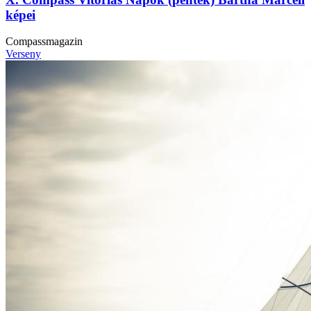
képei
Compassmagazin
Verseny