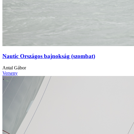
Nautic Országos bajnokság (szombat)
Antal Gábor
Verseny