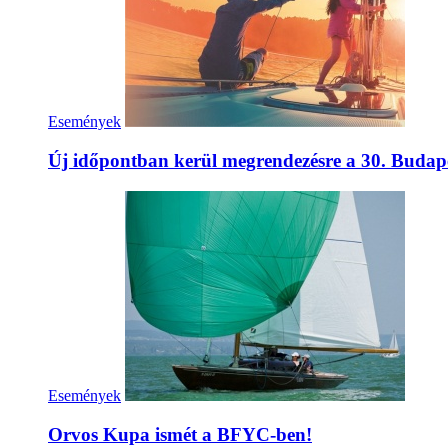
Események
Új időpontban kerül megrendezésre a 30. Budap
Események
Orvos Kupa ismét a BFYC-ben!