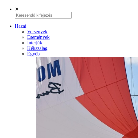
✕
Hazai
Versenyek
Események
Interjúk
Kékszalag
Egyéb