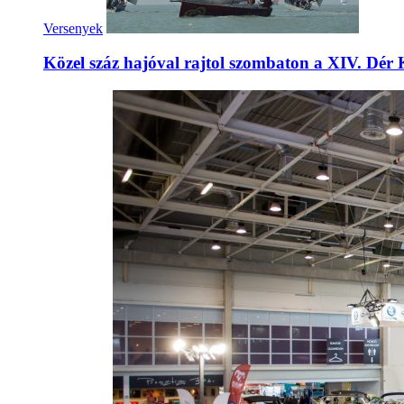
Versenyek
Közel száz hajóval rajtol szombaton a XIV. Dér