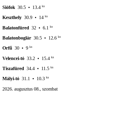
kn
Siófok
30.5
• 13.4
kn
Keszthely
30.9
• 14
kn
Balatonfüred
32
• 6.1
kn
Balatonboglár
30.5
• 12.6
kn
Orfű
30
• 9
kn
Velencei-tó
33.2
• 15.4
kn
Tiszafüred
34.4
• 11.5
kn
Mályi-tó
31.1
• 10.3
2026. augusztus 08., szombat