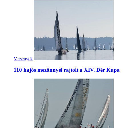
Versenyek
110 hajós mezőnnyel rajtolt a XIV. Dér Kupa