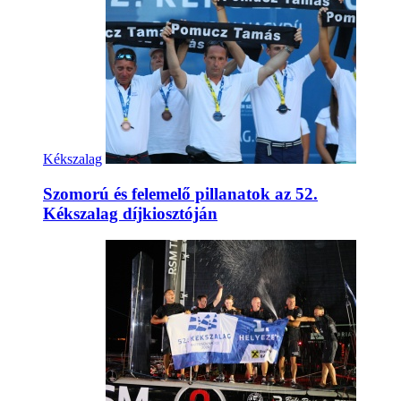
Kékszalag
Szomorú és felemelő pillanatok az 52.
Kékszalag díjkiosztóján