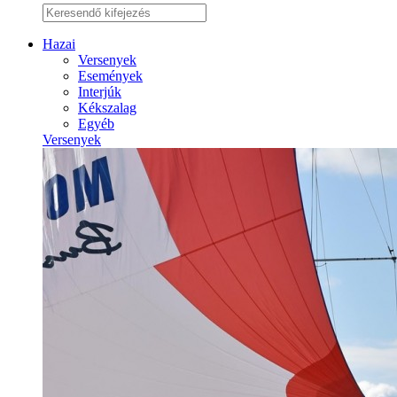
Hazai
Versenyek
Események
Interjúk
Kékszalag
Egyéb
Versenyek