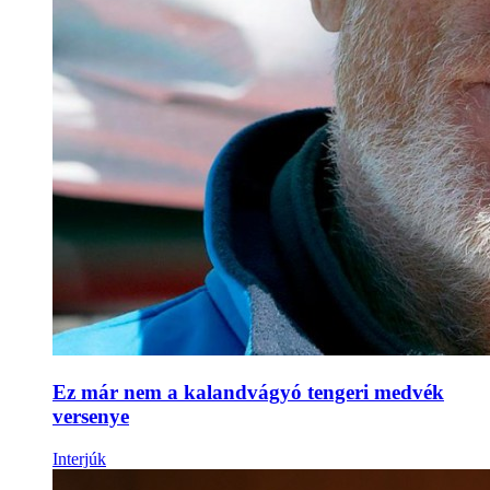
Ez már nem a kalandvágyó tengeri medvék
versenye
Interjúk