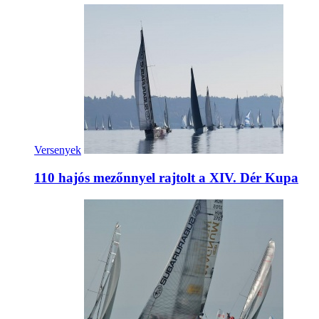
Versenyek
110 hajós mezőnnyel rajtolt a XIV. Dér Kupa