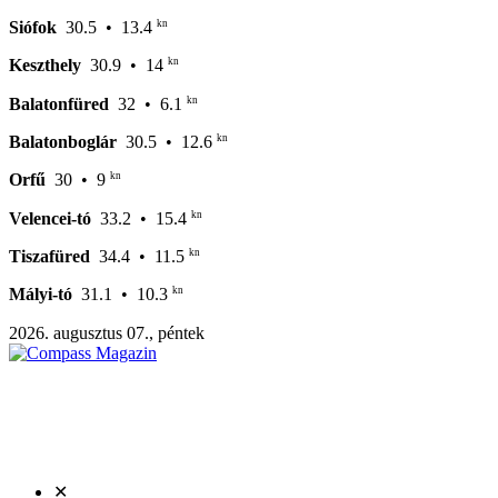
kn
Siófok
30.5
• 13.4
kn
Keszthely
30.9
• 14
kn
Balatonfüred
32
• 6.1
kn
Balatonboglár
30.5
• 12.6
kn
Orfű
30
• 9
kn
Velencei-tó
33.2
• 15.4
kn
Tiszafüred
34.4
• 11.5
kn
Mályi-tó
31.1
• 10.3
2026. augusztus 07., péntek
✕