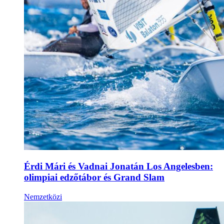
Érdi Mári és Vadnai Jonatán Los Angelesben:
olimpiai edzőtábor és Grand Slam
Nemzetközi