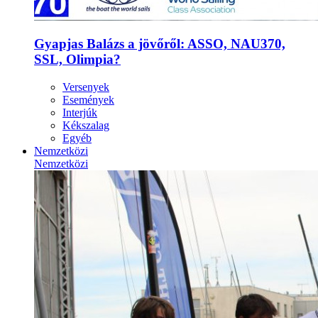
Gyapjas Balázs a jövőről: ASSO, NAU370,
SSL, Olimpia?
Versenyek
Események
Interjúk
Kékszalag
Egyéb
Nemzetközi
Nemzetközi