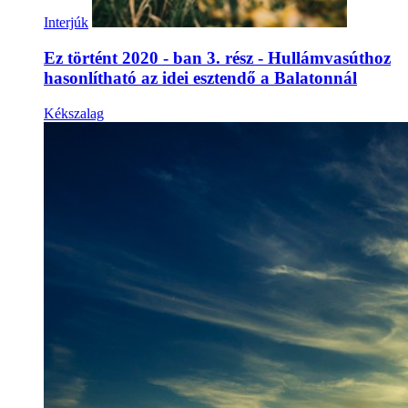
Interjúk
Ez történt 2020 - ban 3. rész - Hullámvasúthoz
hasonlítható az idei esztendő a Balatonnál
Kékszalag