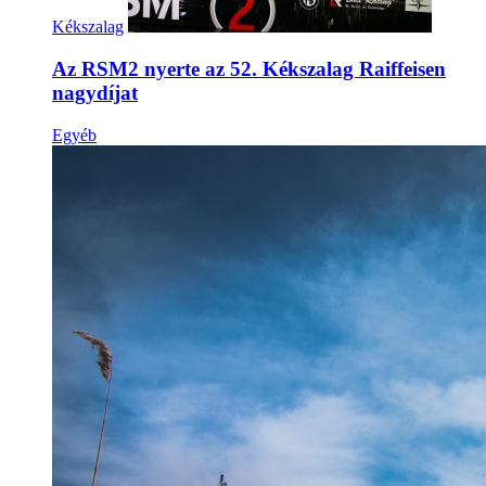
Kékszalag
Az RSM2 nyerte az 52. Kékszalag Raiffeisen
nagydíjat
Egyéb