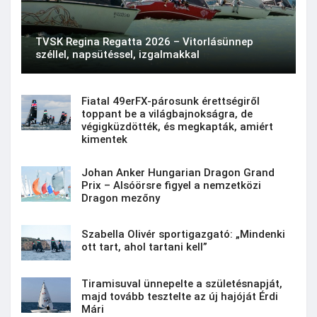
TVSK Regina Regatta 2026 – Vitorlásünnep
széllel, napsütéssel, izgalmakkal
Fiatal 49erFX-párosunk érettségiről
toppant be a világbajnokságra, de
végigküzdötték, és megkapták, amiért
kimentek
Johan Anker Hungarian Dragon Grand
Prix – Alsóörsre figyel a nemzetközi
Dragon mezőny
Szabella Olivér sportigazgató: „Mindenki
ott tart, ahol tartani kell”
Tiramisuval ünnepelte a születésnapját,
majd tovább tesztelte az új hajóját Érdi
Mári