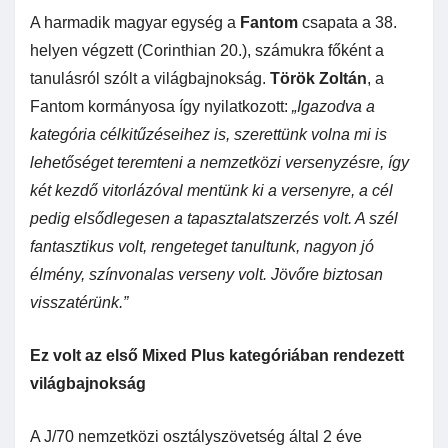
A harmadik magyar egység a
Fantom
csapata a 38.
helyen végzett (Corinthian 20.), számukra főként a
tanulásról szólt a világbajnokság.
Török Zoltán
, a
Fantom kormányosa így nyilatkozott:
„Igazodva a
kategória célkitűzéseihez is, szerettünk volna mi is
lehetőséget teremteni a nemzetközi versenyzésre, így
két kezdő vitorlázóval mentünk ki a versenyre, a cél
pedig elsődlegesen a tapasztalatszerzés volt. A szél
fantasztikus volt, rengeteget tanultunk, nagyon jó
élmény, színvonalas verseny volt. Jövőre biztosan
visszatérünk.”
Ez volt az első Mixed Plus kategóriában rendezett
világbajnokság
A J/70 nemzetközi osztályszövetség által 2 éve