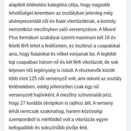
alapított értékelési kategória célja, hogy nagyobb
lehetőséget teremtsen az osztályban jelenleg még
alulreprezentált női és fiatal vitorlázóknak, a komoly,
nemzetközi mezőnyben való versenyzésre. A Mixed
Plus formátum szabályai szerint maximum két 18 év
feletti férfi lehet a fedélzeten, ez ösztönzi a csapatokat
arra, hogy fiatalokat és nőket vonjanak be. A legtöbb
top csapatban három nő és két férfi vitorlázott, de sok
teljesen női legénység is indult. A résztvevők között
több mint 125 női versenyző volt, ami rekord az osztály
történetében, eddig jellemzően csak egy nő
versenyzett hajónként. A mezőny színvonalát jelzi,
hogy 27 korábbi olimpikon is rajthoz állt. A verseny
tehát nemcsak szakmailag, hanem közösségi
szempontból is mérföldkő volt a vitorlázás egyre
befogadóbb és sokszínűbb jövője felé.