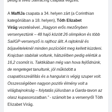
pedig a svéd Sailracing csapata végzett.
A
MaffiJa
csapata a 34. helyen zárt (a Corinthian
kategóriában a 18. helyen),
Tóth Elizabet
Virág
vezetésével.
„Nagyon erős mezőnyben
versenyeztünk – 48 hajó között 26 olimpikon és több
SailGP-versenyző is rajthoz állt. A rajtoknál és
bójavételeknél minden pozícióért meg kellett küzdeni.
Krajcban stabilak voltunk, hátszélben pedig elértük a
16,2 csomót is. Taktikában még van hova fejlődnünk,
de rengeteget tanultunk, jól működött a
csapatösszeállítás és a hangulat is végig szuper volt.
Összességében nagyon pozitív élmény volt a
világbajnokság – folytatás júliusban a Garda-tavon az
olasz kupasorozatban.”
- számolt be a versenyről Tóth
Elizabet Virág.