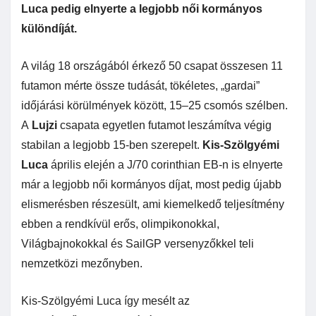
Luca pedig elnyerte a legjobb női kormányos
különdíját.
A világ 18 országából érkező 50 csapat összesen 11
futamon mérte össze tudását, tökéletes, „gardai”
időjárási körülmények között, 15–25 csomós szélben.
A
Lujzi
csapata egyetlen futamot leszámítva végig
stabilan a legjobb 15-ben szerepelt.
Kis-Szölgyémi
Luca
április elején a J/70 corinthian EB-n is elnyerte
már a legjobb női kormányos díjat, most pedig újabb
elismerésben részesült, ami kiemelkedő teljesítmény
ebben a rendkívül erős, olimpikonokkal,
Világbajnokokkal és SailGP versenyzőkkel teli
nemzetközi mezőnyben.
Kis-Szölgyémi Luca így mesélt az