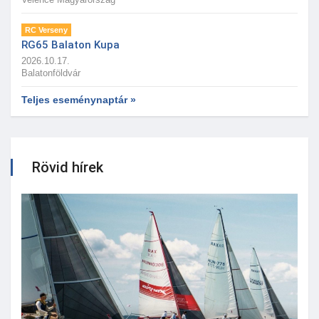
RC Verseny
RG65 Balaton Kupa
2026.10.17.
Balatonföldvár
Teljes eseménynaptár »
Rövid hírek