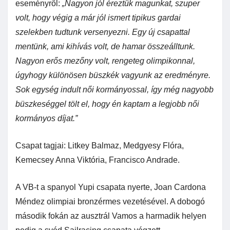
eseményről:
„Nagyon jól éreztük magunkat, szuper
volt, hogy végig a már jól ismert tipikus gardai
szelekben tudtunk versenyezni. Egy új csapattal
mentünk, ami kihívás volt, de hamar összeálltunk.
Nagyon erős mezőny volt, rengeteg olimpikonnal,
úgyhogy különösen büszkék vagyunk az eredményre.
Sok egység indult női kormányossal, így még nagyobb
büszkeséggel tölt el, hogy én kaptam a legjobb női
kormányos díjat.”
Csapat tagjai: Litkey Balmaz, Medgyesy Flóra,
Kemecsey Anna Viktória, Francisco Andrade.
A VB-t a spanyol Yupi csapata nyerte, Joan Cardona
Méndez olimpiai bronzérmes vezetésével. A dobogó
második fokán az ausztrál Vamos a harmadik helyen