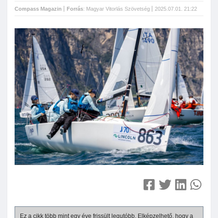
Compass Magazin
Forrás
:
Magyar Vitorlás Szövetség
2025.07.01. 21:22
Ez a cikk több mint egy éve frissült legutóbb. Elképzelhető, hogy a