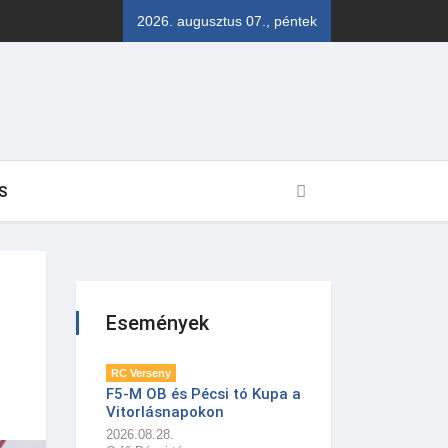
2026. augusztus 07., péntek
S
Események
RC Verseny
F5-M OB és Pécsi tó Kupa a
Vitorlásnapokon
2026.08.28.