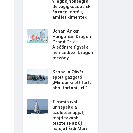
világbajnokságra,
de végigküzdötték,
és megkapták,
amiért kimentek
Johan Anker
Hungarian Dragon
Grand Prix –
Alsóörsre figyel a
nemzetközi Dragon
mezőny
Szabella Olivér
sportigazgató:
„Mindenki ott tart,
ahol tartani kell”
Tiramisuval
ünnepelte a
születésnapját,
majd tovább
tesztelte az új
hajóját Érdi Mári