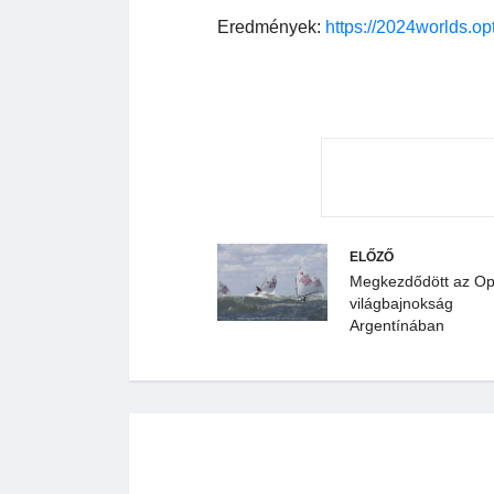
Eredmények:
https://2024worlds.opt
ELŐZŐ
Megkezdődött az Opt
világbajnokság
Argentínában