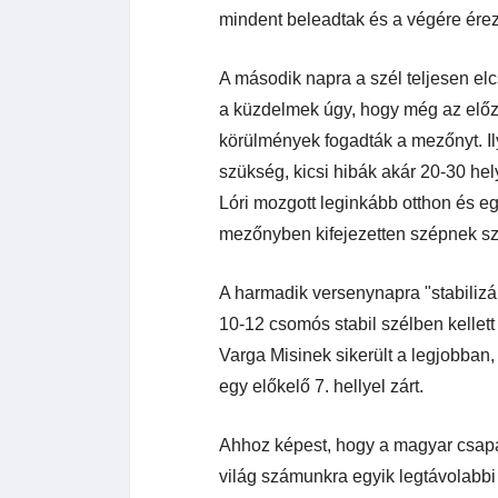
mindent beleadtak és a végére érezh
A második napra a szél teljesen elc
a küzdelmek úgy, hogy még az előző
körülmények fogadták a mezőnyt. Ily
szükség, kicsi hibák akár 20-30 hely
Lóri mozgott leginkább otthon és egy
mezőnyben kifejezetten szépnek sz
A harmadik versenynapra "stabilizá
10-12 csomós stabil szélben kellett
Varga Misinek sikerült a legjobban
egy előkelő 7. hellyel zárt.
Ahhoz képest, hogy a magyar csapat
világ számunkra egyik legtávolabbi 