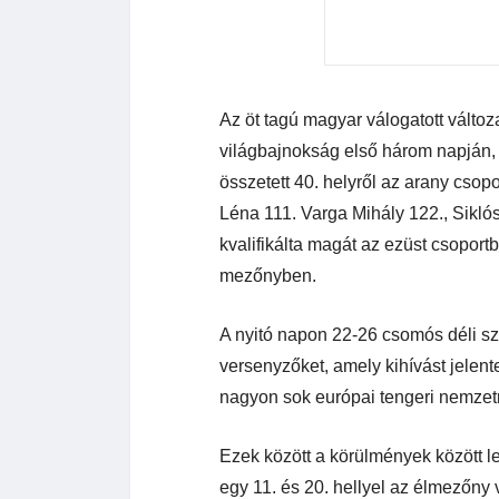
Az öt tagú magyar válogatott változ
világbajnokság első három napján, 
összetett 40. helyről az arany csop
Léna 111. Varga Mihály 122., Siklós
kvalifikálta magát az ezüst csoportb
mezőnyben.
A nyitó napon 22-26 csomós déli szé
versenyzőket, amely kihívást jelen
nagyon sok európai tengeri nemzetn
Ezek között a körülmények között 
egy 11. és 20. hellyel az élmezőny 