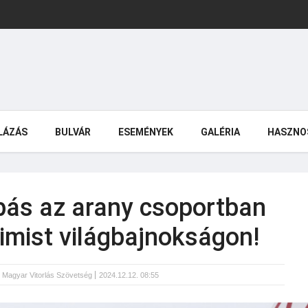
LÁZÁS
BULVÁR
ESEMÉNYEK
GALÉRIA
HASZNO
ás az arany csoportban
timist világbajnokságon!
:
Magyar Vitorlás Szövetség
2024.12.12. 08:55