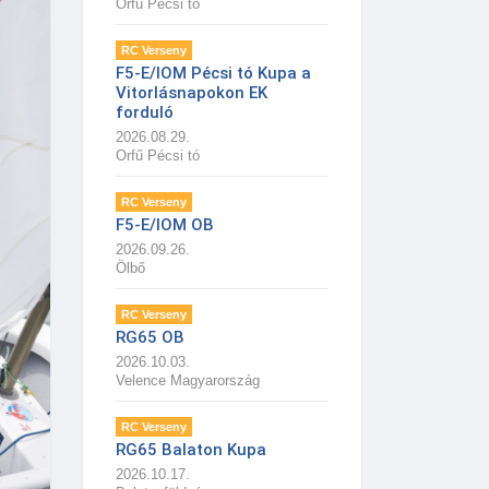
Orfű Pécsi tó
RC Verseny
F5-E/IOM Pécsi tó Kupa a
Vitorlásnapokon EK
forduló
2026.08.29.
Orfű Pécsi tó
RC Verseny
F5-E/IOM OB
2026.09.26.
Ölbő
RC Verseny
RG65 OB
2026.10.03.
Velence Magyarország
RC Verseny
RG65 Balaton Kupa
2026.10.17.