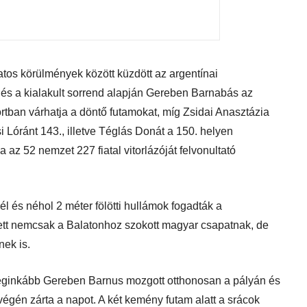
atos körülmények között küzdött az argentínai
és a kialakult sorrend alapján Gereben Barnabás az
ortban várhatja a döntő futamokat, míg Zsidai Anasztázia
i Lóránt 143., illetve Téglás Donát a 150. helyen
a az 52 nemzet 227 fiatal vitorlázóját felvonultató
l és néhol 2 méter fölötti hullámok fogadták a
tett nemcsak a Balatonhoz szokott magyar csapatnak, de
ek is.
leginkább Gereben Barnus mozgott otthonosan a pályán és
végén zárta a napot. A két kemény futam alatt a srácok