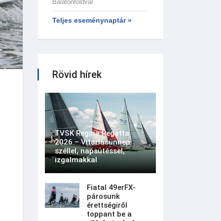
Balatonföldvár
Teljes eseménynaptár »
Rövid hírek
TVSK Regina Regatta
2026 – Vitorlásünnep
széllel, napsütéssel,
izgalmakkal
Fiatal 49erFX-
párosunk
érettségiről
toppant be a