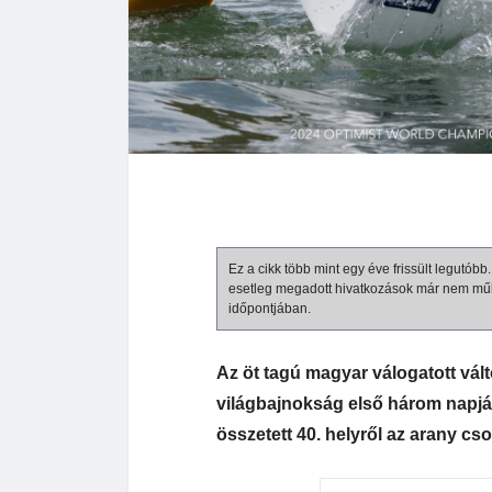
Ez a cikk több mint egy éve frissült legutób
esetleg megadott hivatkozások már nem mű
időpontjában.
Az öt tagú magyar válogatott vál
világbajnokság első három napján
összetett 40. helyről az arany c