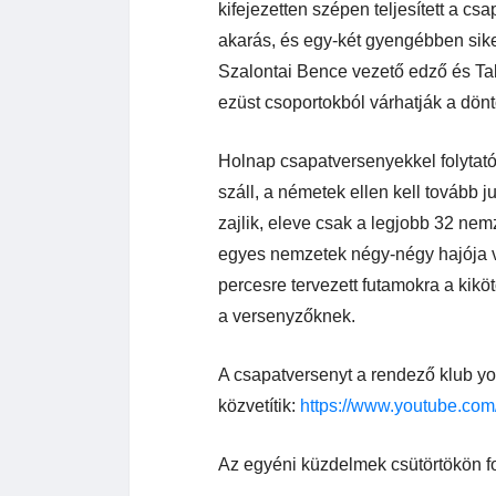
kifejezetten szépen teljesített a c
akarás, és egy-két gyengébben siker
Szalontai Bence vezető edző és Tak
ezüst csoportokból várhatják a dön
Holnap csapatversenyekkel folytató
száll, a németek ellen kell tovább
zajlik, eleve csak a legjobb 32 nemz
egyes nemzetek négy-négy hajója v
percesre tervezett futamokra a kikö
a versenyzőknek.
A csapatversenyt a rendező klub y
közvetítik:
https://www.youtube.co
Az egyéni küzdelmek csütörtökön fo