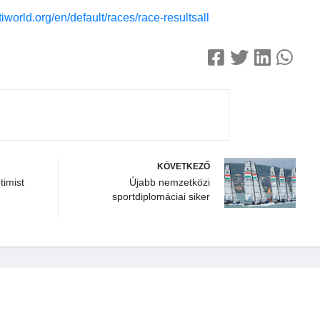
iworld.org/en/default/races/race-resultsall
KÖVETKEZŐ
imist
Újabb nemzetközi
sportdiplomáciai siker