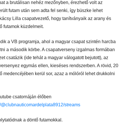
sapat a brutálisan nehéz mezőnyben, érezhető volt az
ült futam után sem adta fel senki, így büszke lehet
ácsy Lilla csapatvezető, hogy tanítványaik az arany és
tő futamok küzdelmeit.
dik a VB programja, ahol a magyar csapat szintén harcba
 jutni a második körbe. A csapatverseny izgalmas formában
et csatázik (ide tehát a magyar válogatott bejutott), az
ersenyez egymás ellen, kieséses rendszerben. A rövid, 20
tő medencéjében kerül sor, azaz a mólóról lehet drukkolni
outube csatornáján élőben
m/@clubnauticomardelplata8912/streams
lytatódnak a döntő futamokkal.