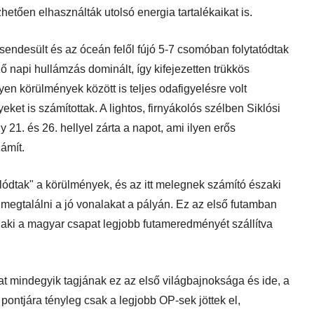
etően elhasználták utolsó energia tartalékaikat is.
sendesült és az óceán felől fújó 5-7 csomóban folytatódtak
 napi hullámzás dominált, így kifejezetten trükkös
en körülmények között is teljes odafigyelésre volt
eket is számítottak. A lightos, firnyákolós szélben Siklósi
 21. és 26. hellyel zárta a napot, ami ilyen erős
ámít.
lódtak" a körülmények, és az itt melegnek számító északi
 megtalálni a jó vonalakat a pályán. Ez az első futamban
, aki a magyar csapat legjobb futameredményét szállítva
 mindegyik tagjának ez az első világbajnoksága és ide, a
pontjára tényleg csak a legjobb OP-sek jöttek el,