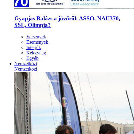
Gyapjas Balázs a jövőről: ASSO, NAU370,
SSL, Olimpia?
Versenyek
Események
Interjúk
Kékszalag
Egyéb
Nemzetközi
Nemzetközi