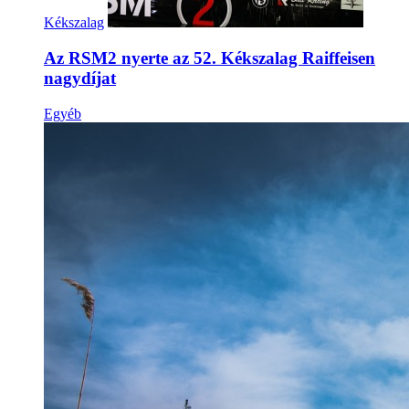
Kékszalag
Az RSM2 nyerte az 52. Kékszalag Raiffeisen
nagydíjat
Egyéb