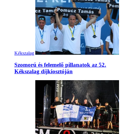
Kékszalag
Szomorú és felemelő pillanatok az 52.
Kékszalag díjkiosztóján