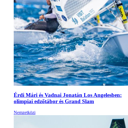
Érdi Mári és Vadnai Jonatán Los Angelesben:
olimpiai edzőtábor és Grand Slam
Nemzetközi