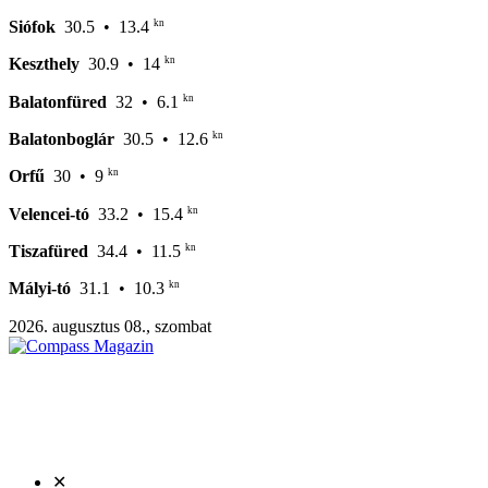
kn
Siófok
30.5
• 13.4
kn
Keszthely
30.9
• 14
kn
Balatonfüred
32
• 6.1
kn
Balatonboglár
30.5
• 12.6
kn
Orfű
30
• 9
kn
Velencei-tó
33.2
• 15.4
kn
Tiszafüred
34.4
• 11.5
kn
Mályi-tó
31.1
• 10.3
2026. augusztus 08., szombat
✕