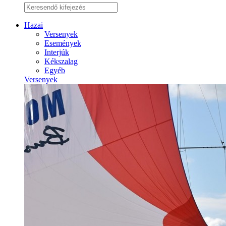
Hazai
Versenyek
Események
Interjúk
Kékszalag
Egyéb
Versenyek