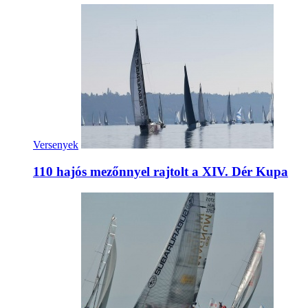
Versenyek
110 hajós mezőnnyel rajtolt a XIV. Dér Kupa