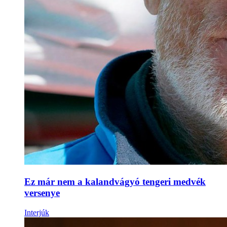
Ez már nem a kalandvágyó tengeri medvék
versenye
Interjúk