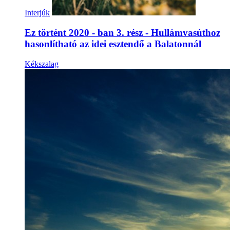
Interjúk
Ez történt 2020 - ban 3. rész - Hullámvasúthoz
hasonlítható az idei esztendő a Balatonnál
Kékszalag