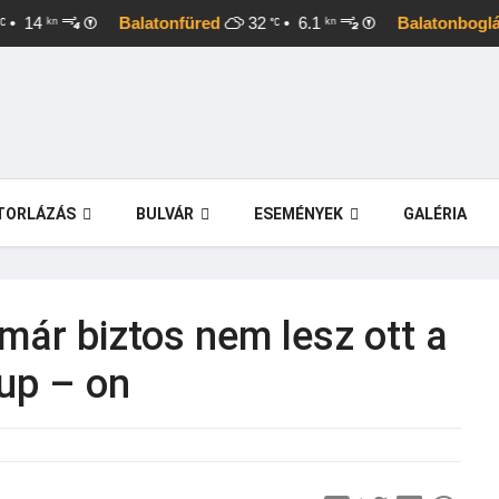
• 14
Balatonfüred
32
• 6.1
Balatonboglár
kn
kn
TORLÁZÁS
BULVÁR
ESEMÉNYEK
GALÉRIA
már biztos nem lesz ott a
up – on