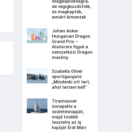
világbajnokságra,
de végigküzdötték,
és megkapták,
amiért kimentek
Johan Anker
Hungarian Dragon
Grand Prix –
Alsóörsre figyel a
nemzetközi Dragon
mezőny
Szabella Olivér
sportigazgató:
„Mindenki ott tart,
ahol tartani kell”
Tiramisuval
ünnepelte a
születésnapját,
majd tovább
tesztelte az új
hajóját Érdi Mári