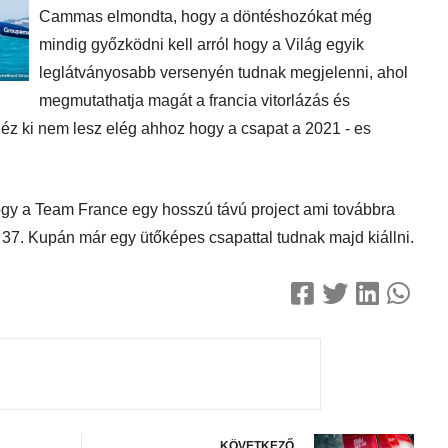
Cammas elmondta, hogy a döntéshozókat még
mindig győzködni kell arról hogy a Világ egyik
leglátványosabb versenyén tudnak megjelenni, ahol
megmutathatja magát a francia vitorlázás és
éz ki nem lesz elég ahhoz hogy a csapat a 2021 - es
ogy a Team France egy hosszú távú project ami továbbra
 37. Kupán már egy ütőképes csapattal tudnak majd kiállni.
KÖVETKEZŐ