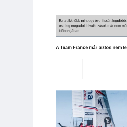
Ez a cikk több mint egy éve frissült legutób
esetleg megadott hivatkozások már nem mű
időpontjában.
A Team France már biztos nem les