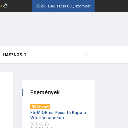
30.5
• 12.6
Orfű
30
• 9
Velencei-tó
2026. augusztus 08., szombat
kn
kn
HASZNOS
Események
RC Verseny
F5-M OB és Pécsi tó Kupa a
Vitorlásnapokon
2026.08.28.