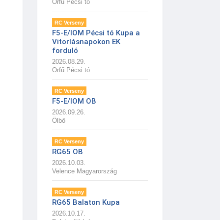
Orfű Pécsi tó
RC Verseny
F5-E/IOM Pécsi tó Kupa a
Vitorlásnapokon EK
forduló
2026.08.29.
Orfű Pécsi tó
RC Verseny
F5-E/IOM OB
2026.09.26.
Ölbő
RC Verseny
RG65 OB
2026.10.03.
Velence Magyarország
RC Verseny
RG65 Balaton Kupa
2026.10.17.