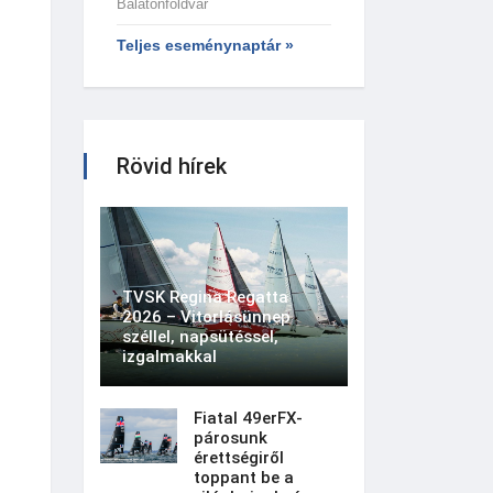
Balatonföldvár
Teljes eseménynaptár »
Rövid hírek
TVSK Regina Regatta
2026 – Vitorlásünnep
széllel, napsütéssel,
izgalmakkal
Fiatal 49erFX-
párosunk
érettségiről
toppant be a