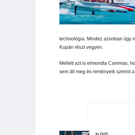
technológia. Mindez azonban úgy n
Kupán részt vegyen.
Mellett azt is elmondta Cammas, h
sem áll meg és reményeik szerint a
ELŐZŐ