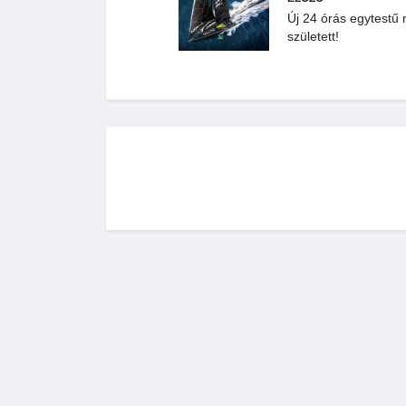
Új 24 órás egytestű 
született!