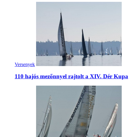
Versenyek
110 hajós mezőnnyel rajtolt a XIV. Dér Kupa