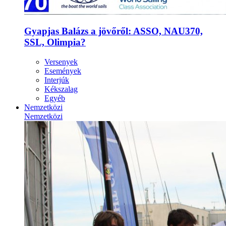
Gyapjas Balázs a jövőről: ASSO, NAU370,
SSL, Olimpia?
Versenyek
Események
Interjúk
Kékszalag
Egyéb
Nemzetközi
Nemzetközi