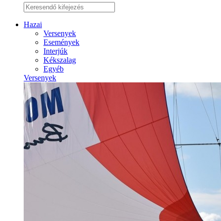
Hazai
Versenyek
Események
Interjúk
Kékszalag
Egyéb
Versenyek