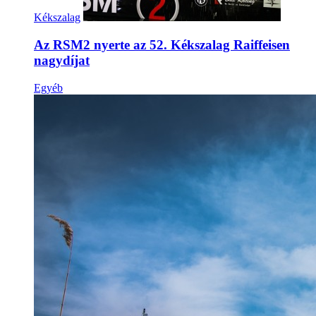
Kékszalag
Az RSM2 nyerte az 52. Kékszalag Raiffeisen
nagydíjat
Egyéb