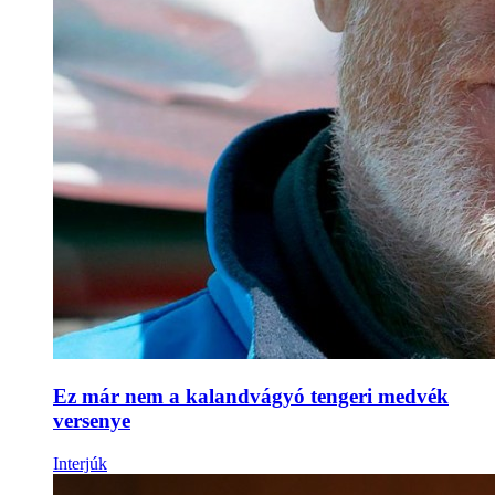
Ez már nem a kalandvágyó tengeri medvék
versenye
Interjúk