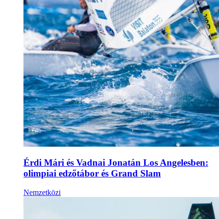
Érdi Mári és Vadnai Jonatán Los Angelesben:
olimpiai edzőtábor és Grand Slam
Nemzetközi