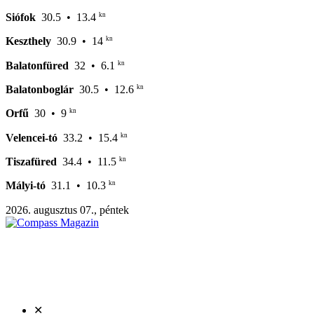
kn
Siófok
30.5
• 13.4
kn
Keszthely
30.9
• 14
kn
Balatonfüred
32
• 6.1
kn
Balatonboglár
30.5
• 12.6
kn
Orfű
30
• 9
kn
Velencei-tó
33.2
• 15.4
kn
Tiszafüred
34.4
• 11.5
kn
Mályi-tó
31.1
• 10.3
2026. augusztus 07., péntek
✕