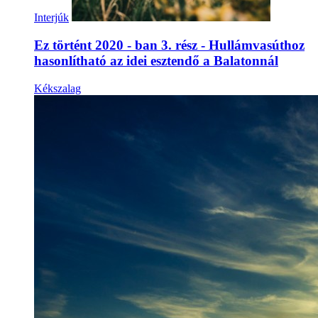
Interjúk
Ez történt 2020 - ban 3. rész - Hullámvasúthoz
hasonlítható az idei esztendő a Balatonnál
Kékszalag