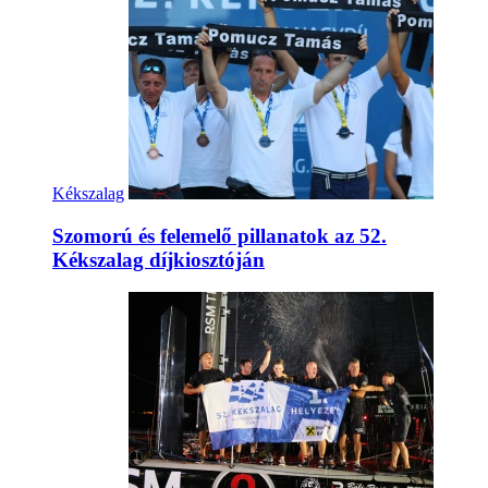
Kékszalag
Szomorú és felemelő pillanatok az 52.
Kékszalag díjkiosztóján